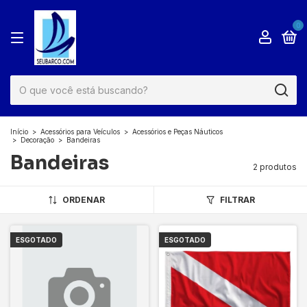
0
Início
>
Acessórios para Veículos
>
Acessórios e Peças Náuticos
>
Decoração
>
Bandeiras
Bandeiras
2 produtos
ORDENAR
FILTRAR
ESGOTADO
ESGOTADO