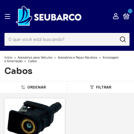
0
Início
>
Acessórios para Veículos
>
Acessórios e Peças Náuticos
>
Ancoragem
e Amarração
>
Cabos
Cabos
ORDENAR
FILTRAR